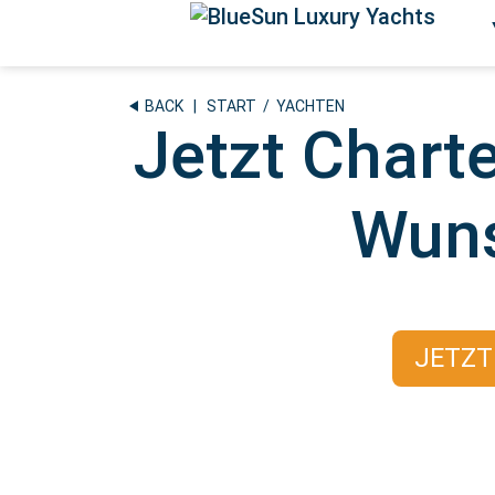
Zum
Inhalt
springen
BACK
|
START
/ YACHTEN
Jetzt Chart
Wuns
JETZT