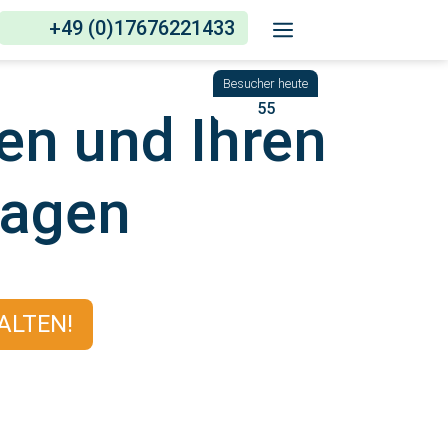
+49 (0)17676221433
55
en und Ihren
ragen
ALTEN!