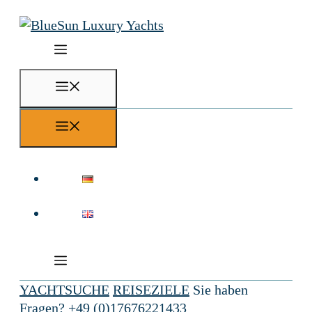
Zum
Inhalt
springen
Menü
Menü
YACHTSUCHE
REISEZIELE
Sie haben
Fragen?
+49 (0)17676221433