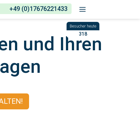
+49 (0)17676221433
318
en und Ihren
ragen
ALTEN!