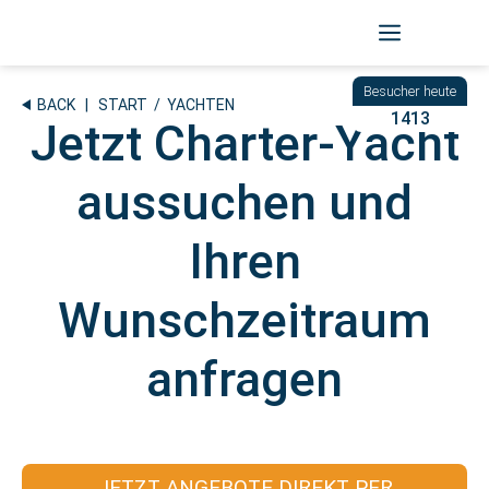
Zum
Inhalt
springen
BACK
|
START
/ YACHTEN
1413
Jetzt Charter-Yacht
aussuchen und
Ihren
Wunschzeitraum
anfragen
JETZT ANGEBOTE DIREKT PER