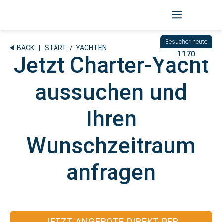
Zum
Inhalt
springen
BACK
|
START
/ YACHTEN
1170
Jetzt Charter-Yacht
aussuchen und
Ihren
Wunschzeitraum
anfragen
JETZT ANGEBOTE DIREKT PER