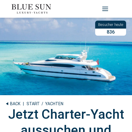
Zum
Inhalt
springen
836
BACK
|
START
/ YACHTEN
Jetzt Charter-Yacht
aussuchen und