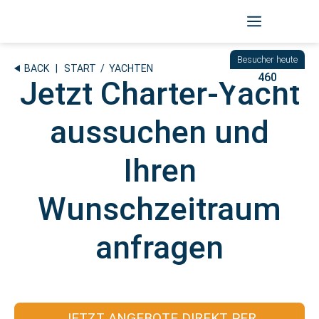
Zum
Inhalt
springen
BACK
|
START
/ YACHTEN
460
Jetzt Charter-Yacht
aussuchen und
Ihren
Wunschzeitraum
anfragen
JETZT ANGEBOTE DIREKT PER