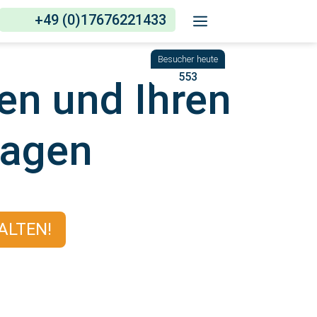
+49 (0)17676221433
553
en und Ihren
ragen
ALTEN!