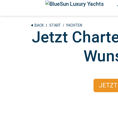
Zum
Inhalt
springen
BACK
|
START
/ YACHTEN
Jetzt Chart
Wuns
JETZT