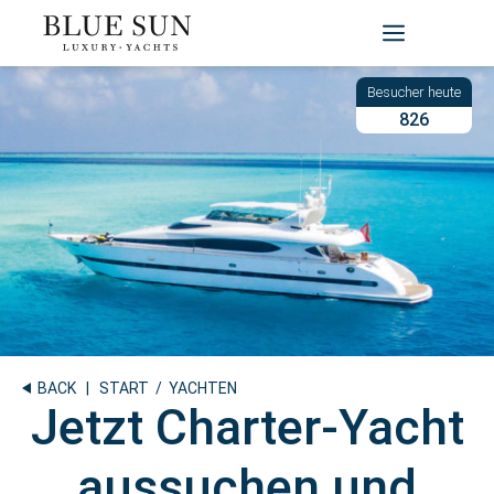
Zum
Inhalt
springen
826
BACK
|
START
/ YACHTEN
Jetzt Charter-Yacht
aussuchen und