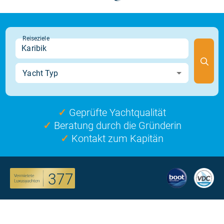
✓
Geprüfte Yachtqualität
✓
Beratung durch die Gründerin
✓
Kontakt zum Kapitän
377