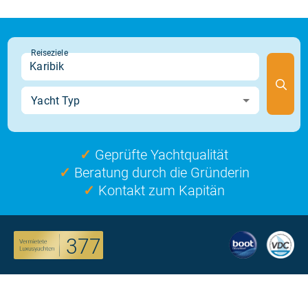
✓
Geprüfte Yachtqualität
✓
Beratung durch die Gründerin
✓
Kontakt zum Kapitän
377