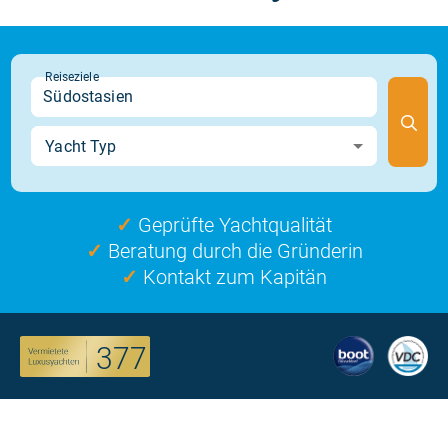
✓
Geprüfte Yachtqualität
✓
Beratung durch die Gründerin
✓
Kontakt zum Kapitän
377