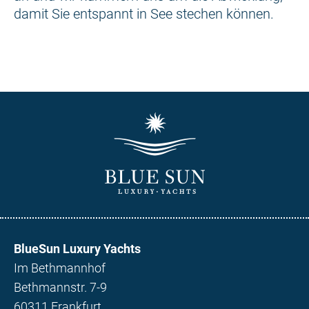
damit Sie entspannt in See stechen können.
BlueSun Luxury Yachts
Im Bethmannhof
Bethmannstr. 7-9
60311 Frankfurt