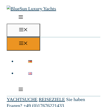
Zum
Inhalt
springen
Menü
Menü
YACHTSUCHE
REISEZIELE
Sie haben
Fragen?
+49 (0)17676221433