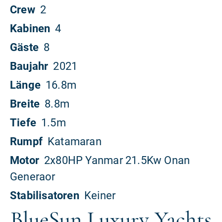
BlueSun Luxury Yachts