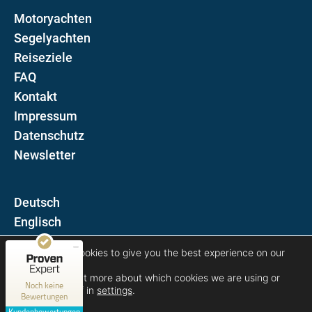
Motoryachten
Segelyachten
Reiseziele
FAQ
Kontakt
Impressum
Datenschutz
Newsletter
D
Kundenbewertungen und Erfahrungen zu
E
Blue Sun Luxury Yachts
MANGELHAFT
We are using cookies to give you the best experience on our
Folgen Sie uns auf
website.
You can find out more about which cookies we are using or
0,00 / 5,00
Noch keine
switch them off in
settings
.
Bewertungen
Erfahren Sie mehr über dieses Bewertungssiegel
Kundenbewertungen