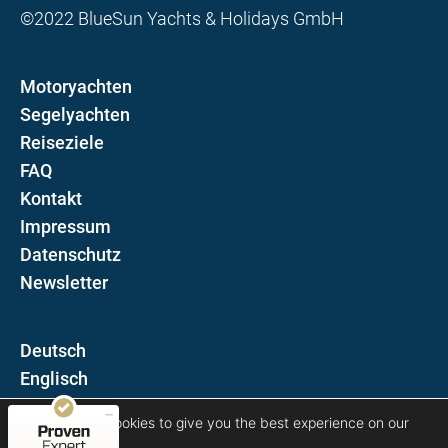
©2022 BlueSun Yachts & Holidays GmbH
Motoryachten
Segelyachten
Reiseziele
FAQ
Kontakt
Impressum
Datenschutz
Newsletter
D
Kundenbewertungen und Erfahrungen zu
E
Blue Sun Luxury Yachts
MANGELHAFT
We are using cookies to give you the best experience on our
Folgen Sie uns auf
website.