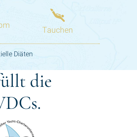
üllt die
 VDCs.