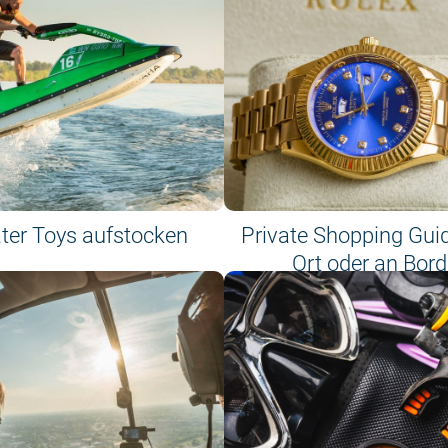
ter Toys aufstocken
Private Shopping Gui
Ort oder an Bord