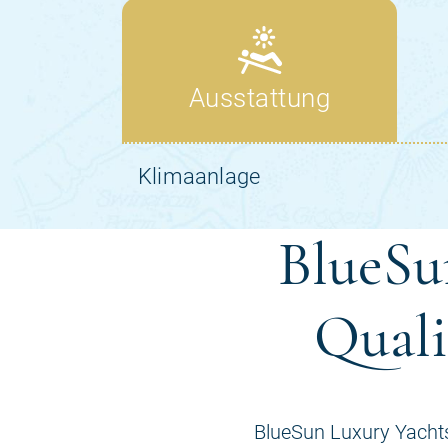
BlueSun
Quali
BlueSun Luxury Yachts