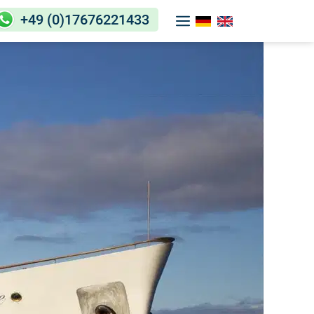
+49 (0)17676221433