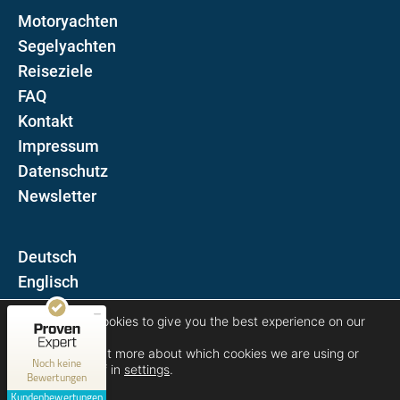
Motoryachten
Segelyachten
Reiseziele
FAQ
Kontakt
Impressum
Datenschutz
Newsletter
D
Kundenbewertungen und Erfahrungen zu
E
Blue Sun Luxury Yachts
MANGELHAFT
We are using cookies to give you the best experience on our
Folgen Sie uns auf
website.
You can find out more about which cookies we are using or
0,00 / 5,00
Noch keine
switch them off in
settings
.
Bewertungen
Erfahren Sie mehr über dieses Bewertungssiegel
Kundenbewertungen