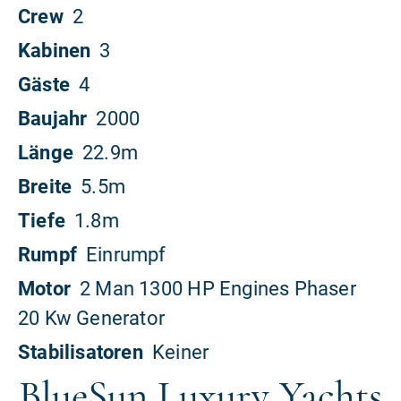
BlueSun Luxury Yachts