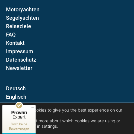
Motoryachten
Segelyachten
Reiseziele
FAQ
Kontakt
Impressum
Datenschutz
Newsletter
D
Kundenbewertungen und Erfahrungen zu
E
Blue Sun Luxury Yachts
MANGELHAFT
We are using cookies to give you the best experience on our
Folgen Sie uns auf
website.
You can find out more about which cookies we are using or
0,00 / 5,00
Noch keine
switch them off in
settings
.
Bewertungen