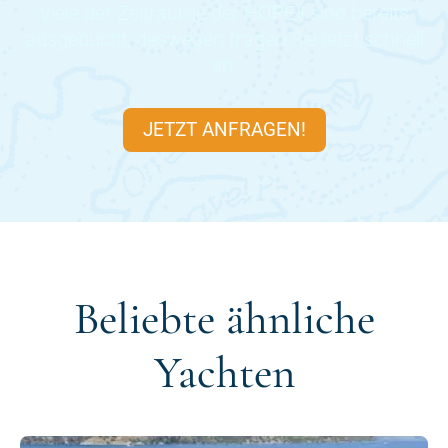
Viele der Zeiträume der
HOPE I
sind bereits
ausgebucht, deswegen fragen Sie jetzt schnell
an.
JETZT ANFRAGEN!
Beliebte ähnliche
Yachten