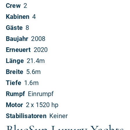
BlueSun Luxury Yachts