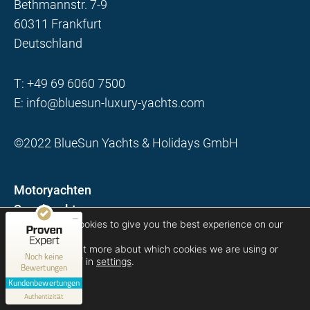
Bethmannstr. 7-9
60311 Frankfurt
Deutschland
T:
+49 69 6060 7500
E:
info@bluesun-luxury-yachts.com
©2022 BlueSun Yachts & Holidays GmbH
Kundenbewertungen und Erfahrungen zu
Motoryachten
Blue Sun Luxury Yachts
Segelyachten
MANGELHAFT
We are using cookies to give you the best experience on our
Reiseziele
website.
FAQ
You can find out more about which cookies we are using or
0,00 / 5,00
Noch keine
switch them off in
settings
.
Kontakt
Bewertungen
Erfahren Sie mehr über dieses Bewertungssiegel
Kundenbewertungen
Impressum
Accept
Authentizität
Profil ansehen
Datenschutz