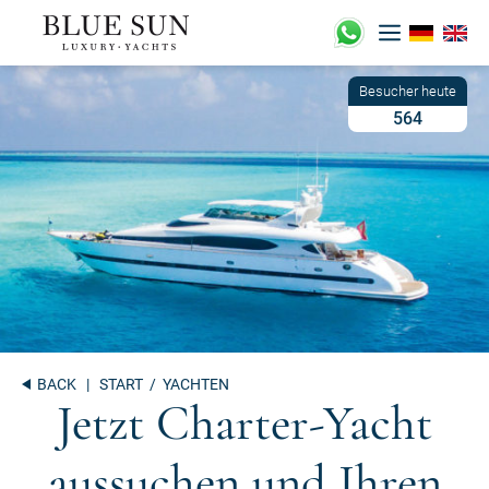
Zum
Inhalt
springen
564
BACK
|
START
/ YACHTEN
Jetzt Charter-Yacht
aussuchen und Ihren