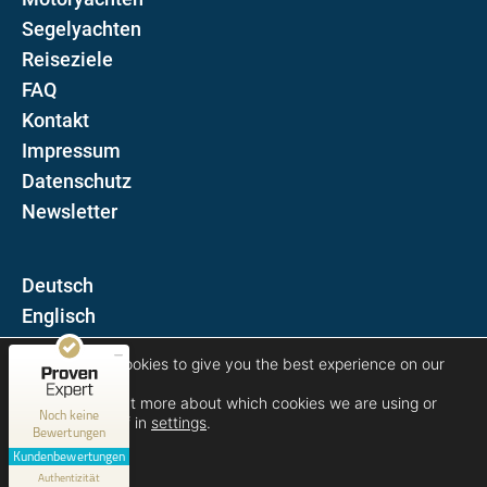
Segelyachten
Reiseziele
FAQ
Kontakt
Impressum
Datenschutz
Newsletter
D
Kundenbewertungen und Erfahrungen zu
E
Blue Sun Luxury Yachts
MANGELHAFT
We are using cookies to give you the best experience on our
Folgen Sie uns auf
website.
You can find out more about which cookies we are using or
0,00 / 5,00
Noch keine
switch them off in
settings
.
Bewertungen
Erfahren Sie mehr über dieses Bewertungssiegel
Kundenbewertungen
Accept
Authentizität
Profil ansehen