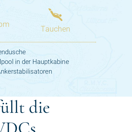
üllt die
 VDCs.