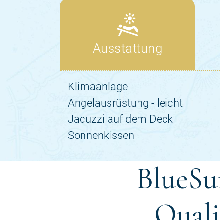
BlueSun
Quali