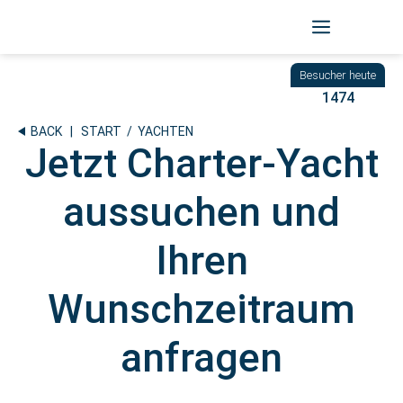
Zum
Inhalt
springen
1474
BACK
|
START
/ YACHTEN
Jetzt Charter-Yacht
aussuchen und
Ihren
Wunschzeitraum
anfragen