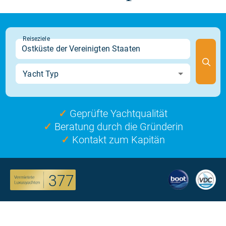
✓
Geprüfte Yachtqualität
✓
Beratung durch die Gründerin
✓
Kontakt zum Kapitän
377