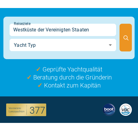
✓
Geprüfte Yachtqualität
✓
Beratung durch die Gründerin
✓
Kontakt zum Kapitän
377