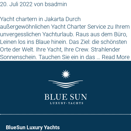
20. Juli 2022
von
bsadmin
Yacht chartern in Jakarta Durch
außergewöhnlichen Yacht Charter Service zu Ihrem
unvergesslichen Yachturlaub. Raus aus dem Büro,
Leinen los ins Blaue hinein. Das Ziel: die schönsten
Orte der Welt. Ihre Yacht, Ihre Crew. Strahlender
Sonnenschein. Tauchen Sie ein in das …
Read More
BlueSun Luxury Yachts